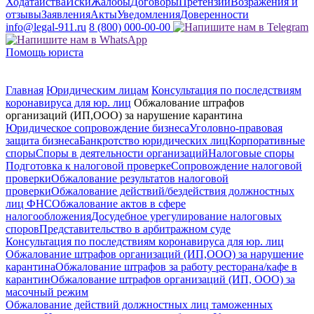
Ходатайства
Иски
Жалобы
Договоры
Претензии
Возражения и
отзывы
Заявления
Акты
Уведомления
Доверенности
info@legal-911.ru
8 (800) 000-00-00
Помощь юриста
Главная
Юридическим лицам
Консультация по последствиям
коронавируса для юр. лиц
Обжалование штрафов
организаций (ИП,ООО) за нарушение карантина
Юридическое сопровождение бизнеса
Уголовно-правовая
защита бизнеса
Банкротство юридических лиц
Корпоративные
споры
Споры в деятельности организаций
Налоговые споры
Подготовка к налоговой проверке
Сопровождение налоговой
проверки
Обжалование результатов налоговой
проверки
Обжалование действий/бездействия должностных
лиц ФНС
Обжалование актов в сфере
налогообложения
Досудебное урегулирование налоговых
споров
Представительство в арбитражном суде
Консультация по последствиям коронавируса для юр. лиц
Обжалование штрафов организаций (ИП,ООО) за нарушение
карантина
Обжалование штрафов за работу ресторана/кафе в
карантин
Обжалование штрафов организаций (ИП, ООО) за
масочный режим
Обжалование действий должностных лиц таможенных