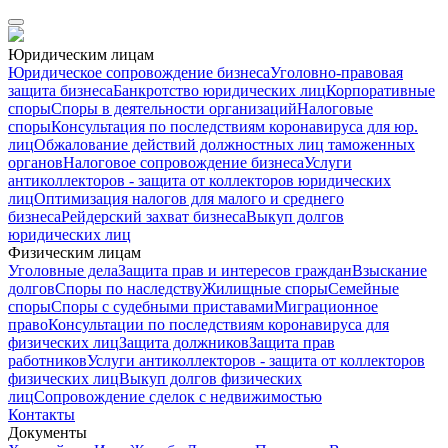
Юридическим лицам
Юридическое сопровождение бизнеса
Уголовно-правовая
защита бизнеса
Банкротство юридических лиц
Корпоративные
споры
Споры в деятельности организаций
Налоговые
споры
Консультация по последствиям коронавируса для юр.
лиц
Обжалование действий должностных лиц таможенных
органов
Налоговое сопровождение бизнеса
Услуги
антиколлекторов - защита от коллекторов юридических
лиц
Оптимизация налогов для малого и среднего
бизнеса
Рейдерский захват бизнеса
Выкуп долгов
юридических лиц
Физическим лицам
Уголовные дела
Защита прав и интересов граждан
Взыскание
долгов
Споры по наследству
Жилищные споры
Семейные
споры
Споры с судебными приставами
Миграционное
право
Консультации по последствиям коронавируса для
физических лиц
Защита должников
Защита прав
работников
Услуги антиколлекторов - защита от коллекторов
физических лиц
Выкуп долгов физических
лиц
Сопровождение сделок с недвижимостью
Контакты
Документы