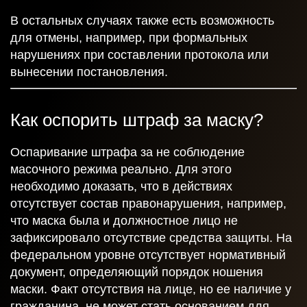
В остальных случаях также есть возможность
для отмены, например, при формальных
нарушениях при составлении протокола или
вынесении постановления.
Получить
консультацию
Как оспорить штраф за маску?
Оспаривание штрафа за не соблюдение
масочного режима реально. Для этого
Спасибо!
необходимо доказать, что в действиях
отсутствует состав правонарушения, например,
Ваша заявка отправлена и в ближайшее время
что маска была и должностное лицо не
будет рассмотрена.
зафиксировало отсутствие средства защиты. На
Даю согласие на обработку персональных данных
федеральном уровне отсутствует нормативный
документ, определяющий порядок ношения
маски. Факт отсутствия на лице, но ее наличие у
Отправить
гражданина, не может стать основанием для