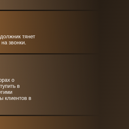
 должник тянет
 на звонки.
орах о
тупить в
угими
ы клиентов в