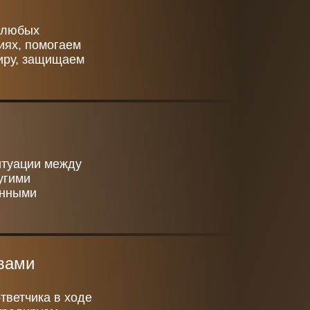
 любых
иях, помогаем
тиру, защищаем
итуации между
угими
енными
вами
тветчика в ходе