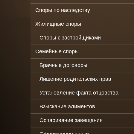
деятельности
организаций
Споры по наследству
Налоговые сп
Жилищные споры
Консультация 
последствиям
Споры с застройщиками
коронавируса 
юр. лиц
Семейные споры
Обжалование
Брачные договоры
действий
должностных 
таможенных о
Лишение родительских прав
Налоговое
Установление факта отцовства
сопровождени
бизнеса
Взыскание алиментов
Услуги
антиколлектор
Оспаривание завещания
защита от
коллекторов
юридических 