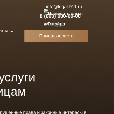
info@legal-911.ru
8 (800) 000-00-00
енты
Помощь юриста
айства
бы
услуги
оры
ицам
нзии
жения и
ы
арушенные права и законные интересы в