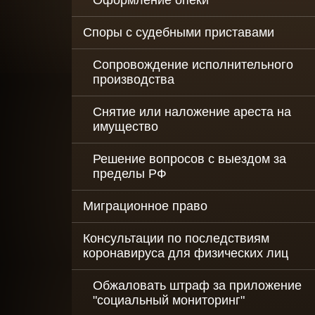
Оформление опеки
Оптимизация
Споры с судебными приставами
налогов для м
и среднего би
Сопровождение исполнительного
Рейдерский за
производства
бизнеса
Снятие или наложение ареста на
Выкуп долгов
имущество
юридических 
Решение вопросов с выездом за
пределы РФ
Миграционное право
Консультации по последствиям
коронавируса для физических лиц
Обжаловать штраф за приложение
"социальный мониторинг"