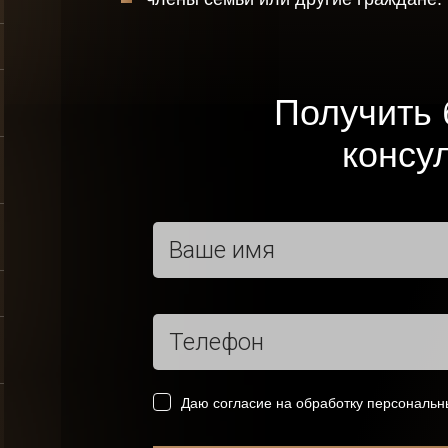
физических лиц
алого
Сопровождение
знеса
сделок с
недвижимостью
Получить 
хват
консу
лиц
Даю согласие на обработку персональ