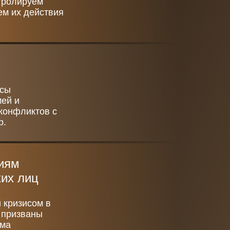
тролируем
ем их действия
есы
мей и
конфликтов с
р.
виям
ких лиц
 кризисом в
и призваны
има