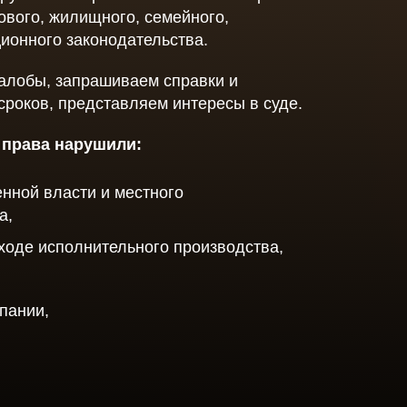
ения
ового, жилищного, семейного,
ционного законодательства.
жалобы, запрашиваем справки и
мления
роков, представляем интересы в суде.
енности
и права нарушили:
енной власти и местного
а,
 ходе исполнительного производства,
пании,