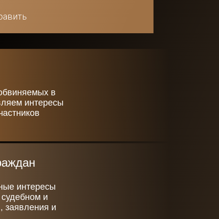
равить
обвиняемых в
вляем интересы
частников
раждан
нные интересы
 судебном и
, заявления и