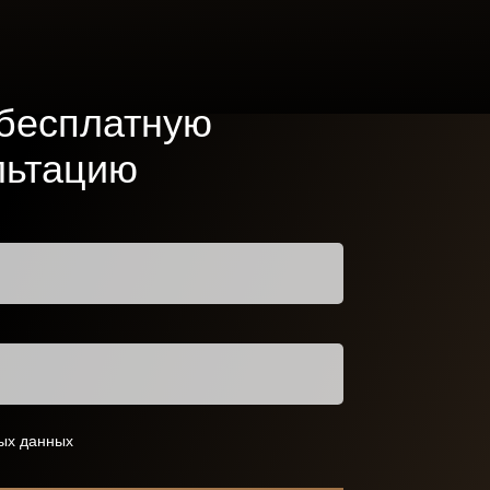
бесплатную
льтацию
ных данных