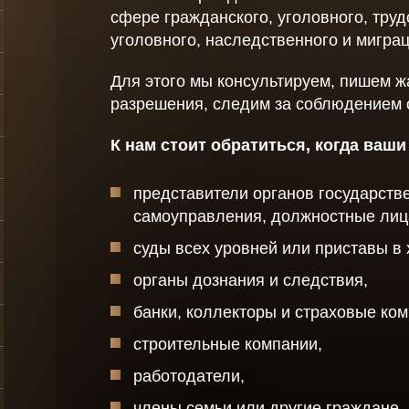
Заявл
сфере гражданского, уголовного, труд
Споры с судебными
уголовного, наследственного и мигра
приставами
Акты
оры
Для этого мы консультируем, пишем 
Миграционное право
Уведо
по
разрешения, следим за соблюдением с
Консультации по
для
Довер
последствиям
К нам стоит обратиться, когда ваш
коронавируса для
физических лиц
представители органов государств
Защита должников
лиц
самоуправления, должностные лиц
рганов
суды всех уровней или приставы в
Защита прав
работников
органы дознания и следствия,
е
Услуги
банки, коллекторы и страховые ком
антиколлекторов -
защита от
строительные компании,
коллекторов
ов -
физических лиц
работодатели,
лиц
Выкуп долгов
члены семьи или другие граждане.