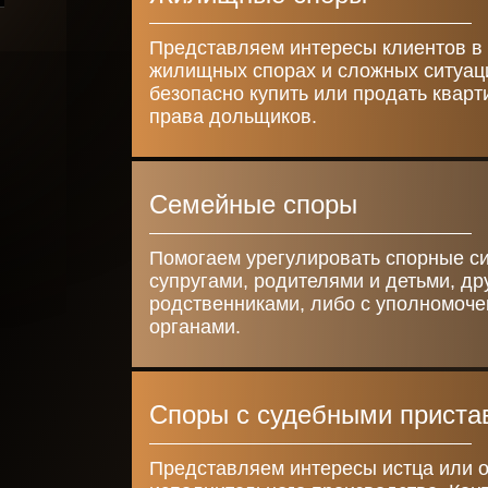
Ваша заявка отправлена и в ближайшее время
Представляем интересы клиентов в
будет рассмотрена.
жилищных спорах и сложных ситуац
безопасно купить или продать квар
права дольщиков.
Даю согласие на обработку персональных данных
Семейные споры
Отправить
Помогаем урегулировать спорные с
супругами, родителями и детьми, др
родственниками, либо с уполномоч
органами.
Споры с судебными приста
Представляем интересы истца или о