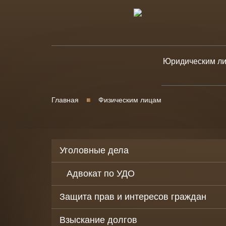
Юридическим л
Юридическое
сопровождени
Главная
Физическим лицам
бизнеса
Уголовно-прав
защита бизнес
Уголовные дела
Банкротство
юридических 
Адвокат по УДО
Корпоративны
Защита прав и интересов граждан
споры
Споры в
Взыскание долгов